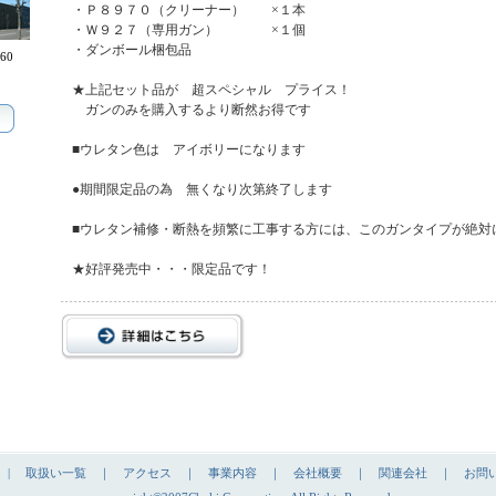
・Ｐ８９７０（クリーナー） ×１本
・Ｗ９２７（専用ガン） ×１個
・ダンボール梱包品
60
★上記セット品が 超スペシャル プライス！
ガンのみを購入するより断然お得です
■ウレタン色は アイボリーになります
●期間限定品の為 無くなり次第終了します
■ウレタン補修・断熱を頻繁に工事する方には、このガンタイプが絶対
★好評発売中・・・限定品です！
|
取扱い一覧
｜
アクセス
｜
事業内容
｜
会社概要
｜
関連会社
｜
お問